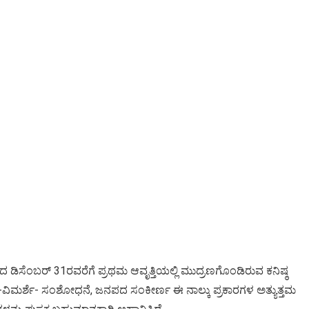
ಿಸೆಂಬರ್ 31ರವರೆಗೆ ಪ್ರಥಮ ಆವೃತ್ತಿಯಲ್ಲಿ ಮುದ್ರಣಗೊಂಡಿರುವ ಕನಿಷ್ಠ
ಿಮರ್ಶೆ- ಸಂಶೋಧನೆ, ಜನಪದ ಸಂಕೀರ್ಣ ಈ ನಾಲ್ಕು ಪ್ರಕಾರಗಳ ಅತ್ಯುತ್ತಮ