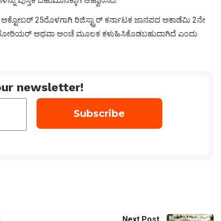
 ಪುಸ್ತಕ ಬಹುಮಾನಕ್ಕಾಗಿ ಆಹ್ವಾನಿಸಿದೆ.
ಂದಿಗೆ ಅಕ್ಟೋಬರ್ 25ರೊಳಗಾಗಿ ರಿಜಿಸ್ಟ್ರಾರ್ ಕರ್ನಾಟಕ ಜಾನಪದ ಅಕಾಡೆಮಿ 2ನೇ
್ದಾಗಿ ಕೋರಿಯರ್ ಅಥವಾ ಅಂಚೆ ಮೂಲಕ ಕಳುಹಿಸಿಕೊಡಬಹುದಾಗಿದೆ ಎಂದು
ur newsletter!
Next Post