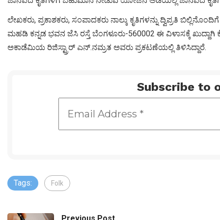
ಜಾನಪದ ಕೃತಿಗಳಿಗೆ ಬಹುಮಾನ ನೀಡುವ ಯೋಜನೆ ಅಡಿಯಲ್ಲಿ ಜಾನಪದ ಕೃತಿಗಳನ್ನು
ಲೇಖಕರು, ಪ್ರಕಾಶಕರು, ಸಂಪಾದಕರು ನಾಲ್ಕು ಕೃತಿಗಳನ್ನು ದ್ವಿಪ್ರತಿ ಬಿಲ್ಲಿನೊ
ಮಹಡಿ ಕನ್ನಡ ಭವನ ಜೆಸಿ ರಸ್ತೆ ಬೆಂಗಳೂರು-560002 ಈ ವಿಳಾಸಕ್ಕೆ ಖುದ
ಅಕಾಡೆಮಿಯ ರಿಜಿಸ್ಟ್ರಾರ್ ಎನ್.ನಮ್ರತ ಅವರು ಪ್ರಕಟಣೆಯಲ್ಲಿ ತಿಳಿಸಿದ್ದಾರೆ.
Subscribe to o
Tags:
Folk
Previous Post