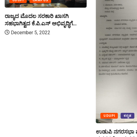
UDUPI
CAMPUS
ರಾಜ್ಯದ ಮೊದಲ ಸರಕಾರಿ ಖಾಸಗಿ
ಸಹಭಾಗಿತ್ವದ ಕೆ.ಪಿ.ಎಸ್ ಅಭಿವೃದ್ಧಿಗೆ...
December 5, 2022
UDUPI
ಕನ್ನಡ
ಉಡುಪಿ ನಗರಸಭಾ ವ್