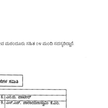
 ಮಠಂದೂರು ಸಹಿತ ೧೪ ಮಂದಿ ಸದಸ್ಯರಿದ್ದಾರೆ.