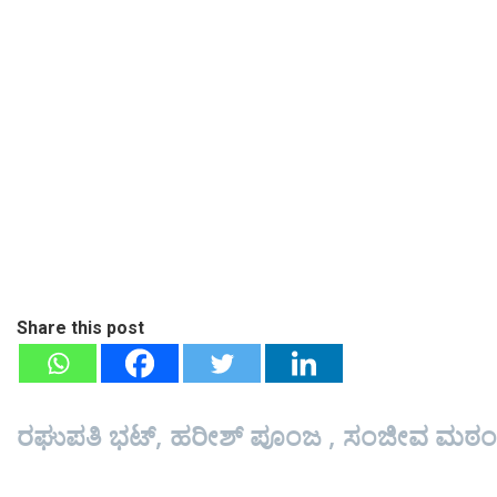
Share this post
ರಘುಪತಿ ಭಟ್, ಹರೀಶ್ ಪೂಂಜ , ಸಂಜೀವ ಮಠಂದ