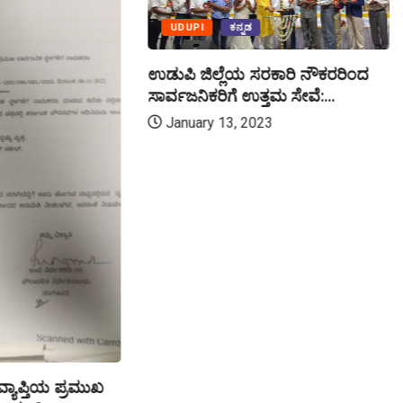
UDUPI
ಕನ್ನಡ
ಉಡುಪಿ ಜಿಲ್ಲೆಯ ಸರಕಾರಿ ನೌಕರರಿಂದ
ಸಾರ್ವಜನಿಕರಿಗೆ ಉತ್ತಮ ಸೇವೆ:...
January 13, 2023
ಯಾಪ್ತಿಯ ಪ್ರಮುಖ